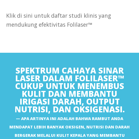
Klik di sini untuk daftar studi klinis yang
mendukung efektivitas Folilaser™
https://www.ncbi.nlm.nih.gov/pmc/articles/PMC3986893/
https://www.ncbi.nlm.nih.gov/pmc/articles/PMC7548873/
https://link.springer.com/article/10.1007/s10103-018-
02699-9
SPEKTRUM CAHAYA SINAR
https://dash.harvard.edu/handle/1/12152951
LASER DALAM FOLILASER™
https://www.dermatologytimes.com/view/research-and-
CUKUP UNTUK MENEMBUS
evidence-in-home-hair-therapies
KULIT DAN MEMBANTU
https://www.researchgate.net/publication/238744174_Hair_R
IRIGASI DARAH, OUTPUT
Level_Laser_Therapy
NUTRISI, DAN OKSIGENASI.
https://link.springer.com/article/10.1007/s10103-022-
03520-4
APA ARTINYA INI ADALAH BAHWA
RAMBUT ANDA
https://jcadonline.com/laser-therapy-hair-loss/
MENDAPAT LEBIH BANYAK OKSIGEN
, NUTRISI DAN DARAH
https://art.torvergata.it/bitstream/2108/303577/1/faciaplasti
BERGERAK MELALUI KULIT KEPALA YANG MEMBANTU
https://www.actasdermo.org/en-low-level-laser-therapy-