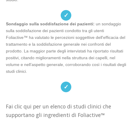
✓
Sondaggio sulla soddisfazione dei pazienti:
un sondaggio
sulla soddisfazione dei pazienti condotto tra gli utenti
Foliactive™ ha valutato le percezioni soggettive dell'efficacia del
trattamento e la soddisfazione generale nei confronti del
prodotto. La maggior parte degli intervistati ha riportato risultati
positivi, citando miglioramenti nella struttura dei capelli, nel
volume e nell’aspetto generale, corroborando così i risultati degli
studi clinici.
✓
Fai clic qui per un elenco di studi clinici che
supportano gli ingredienti di Foliactive™
https://www.ncbi.nlm.nih.gov/pmc/articles/PMC3509882/