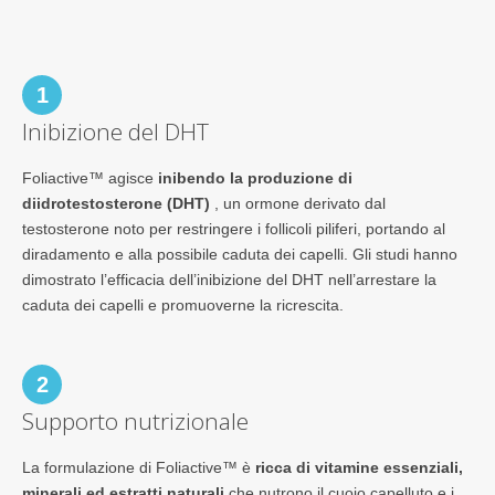
1
Inibizione del DHT
Foliactive™ agisce
inibendo la produzione di
diidrotestosterone (DHT)
, un ormone derivato dal
testosterone noto per restringere i follicoli piliferi, portando al
diradamento e alla possibile caduta dei capelli. Gli studi hanno
dimostrato l’efficacia dell’inibizione del DHT nell’arrestare la
caduta dei capelli e promuoverne la ricrescita.
2
Supporto nutrizionale
La formulazione di Foliactive™ è
ricca di vitamine essenziali,
minerali ed estratti naturali
che nutrono il cuoio capelluto e i