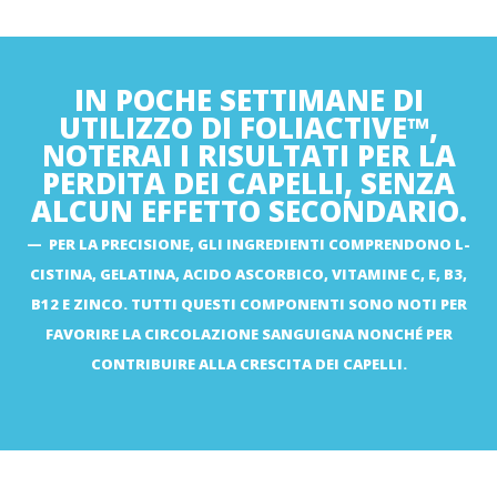
https://www.ncbi.nlm.nih.gov/pmc/articles/PMC3819075/
https://www.mdpi.com/2076-3921/11/11/2270
https://www.researchgate.net/publication/347565683_Clinical_
IN POCHE SETTIMANE DI
https://acta-apa.org/journals/acta-dermatovenerol-
UTILIZZO DI FOLIACTIVE™,
apa/papers/10.15570/actaapa.2018.13/actaapa.2018.13.pdf
NOTERAI I RISULTATI PER LA
https://www.ncbi.nlm.nih.gov/pmc/articles/PMC7522433/
PERDITA DEI CAPELLI, SENZA
https://www.researchgate.net/
ALCUN EFFETTO SECONDARIO.
https://www.ncbi.nlm.nih.gov/pmc/articles/PMC7706486/
https://www.researchgate.net/
PER LA PRECISIONE, GLI INGREDIENTI COMPRENDONO L-
https://www.ncbi.nlm.nih.gov/pmc/articles/PMC5582478/
CISTINA, GELATINA, ACIDO ASCORBICO, VITAMINE C, E, B3,
B12 E ZINCO. TUTTI QUESTI COMPONENTI SONO NOTI PER
FAVORIRE LA CIRCOLAZIONE SANGUIGNA NONCHÉ PER
CONTRIBUIRE ALLA CRESCITA DEI CAPELLI.