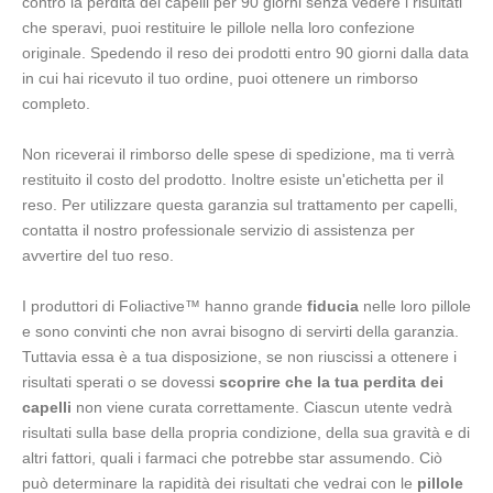
contro la perdita dei capelli per 90 giorni senza vedere i risultati
che speravi, puoi restituire le pillole nella loro confezione
originale. Spedendo il reso dei prodotti entro 90 giorni dalla data
in cui hai ricevuto il tuo ordine, puoi ottenere un rimborso
completo.
Non riceverai il rimborso delle spese di spedizione, ma ti verrà
restituito il costo del prodotto. Inoltre esiste un'etichetta per il
reso. Per utilizzare questa garanzia sul trattamento per capelli,
contatta il nostro professionale servizio di assistenza per
avvertire del tuo reso.
I produttori di Foliactive™ hanno grande
fiducia
nelle loro pillole
e sono convinti che non avrai bisogno di servirti della garanzia.
Tuttavia essa è a tua disposizione, se non riuscissi a ottenere i
risultati sperati o se dovessi
scoprire che la tua perdita dei
capelli
non viene curata correttamente. Ciascun utente vedrà
risultati sulla base della propria condizione, della sua gravità e di
altri fattori, quali i farmaci che potrebbe star assumendo. Ciò
può determinare la rapidità dei risultati che vedrai con le
pillole