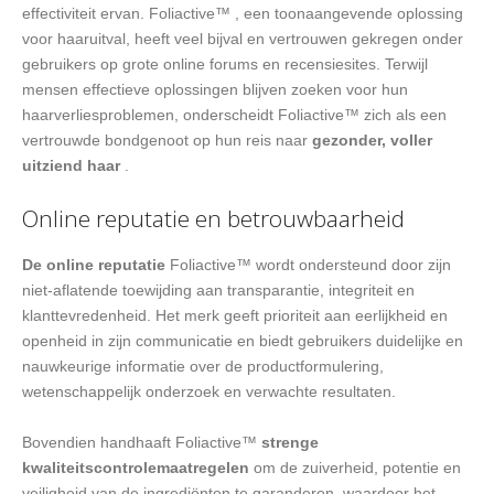
effectiviteit ervan. Foliactive™ , een toonaangevende oplossing
voor haaruitval, heeft veel bijval en vertrouwen gekregen onder
gebruikers op grote online forums en recensiesites. Terwijl
mensen effectieve oplossingen blijven zoeken voor hun
haarverliesproblemen, onderscheidt Foliactive™ zich als een
vertrouwde bondgenoot op hun reis naar
gezonder, voller
uitziend haar
.
Online reputatie en betrouwbaarheid
De online reputatie
Foliactive™ wordt ondersteund door zijn
niet-aflatende toewijding aan transparantie, integriteit en
klanttevredenheid. Het merk geeft prioriteit aan eerlijkheid en
openheid in zijn communicatie en biedt gebruikers duidelijke en
nauwkeurige informatie over de productformulering,
wetenschappelijk onderzoek en verwachte resultaten.
Bovendien handhaaft Foliactive™
strenge
kwaliteitscontrolemaatregelen
om de zuiverheid, potentie en
veiligheid van de ingrediënten te garanderen, waardoor het