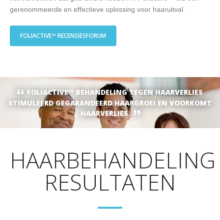
gerenommeerde en effectieve oplossing voor haaruitval.
FOLIACTIVE™ RECENSIESFORUM
FOLIACTIVE™ BEHANDELING TEGEN HAARVERLIES
STIMULEERD GEGARANDEERD HAARGROEI EN VOORKOMT
HAARVERLIES.
HAARBEHANDELING
RESULTATEN