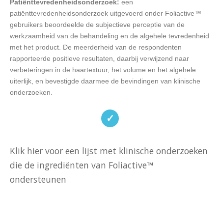
Patiënttevredenheidsonderzoek:
een
patiënttevredenheidsonderzoek uitgevoerd onder Foliactive™
gebruikers beoordeelde de subjectieve perceptie van de
werkzaamheid van de behandeling en de algehele tevredenheid
met het product. De meerderheid van de respondenten
rapporteerde positieve resultaten, daarbij verwijzend naar
verbeteringen in de haartextuur, het volume en het algehele
uiterlijk, en bevestigde daarmee de bevindingen van klinische
onderzoeken.
✓
Klik hier voor een lijst met klinische onderzoeken
die de ingrediënten van Foliactive™
ondersteunen
https://www.ncbi.nlm.nih.gov/pmc/articles/PMC3509882/
https://www.ncbi.nlm.nih.gov/pmc/articles/PMC3819075/