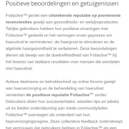
Positieve beoordelingen en getuigenissen
Foliactive™ geniet een
uitstekende reputatie op prominente
recensiesites
gewijd aan gezondheids- en welzijnsproducten.
Talrijke gebruikers hebben hun positieve ervaringen met
Foliactive™ gedeeld en het vermogen ervan geprezen om
haaruitval te verminderen, de haargroei te stimuleren en de
algehele haargezondheid te verbeteren. Deze beoordelingen
dienen als bewijs van de doeltreffendheid van Foliactive™ bij
het leveren van tastbare resultaten voor mensen die worstelen
met haaruitval.
Actieve deelname en betrokkenheid op online forums gewijd
aan haarverzorging en de behandeling van haaruitval
versterken
de positieve reputatie Foliactive™
verder.
Gebruikers delen hun succesverhalen, wisselen tips en advies
uit en bieden ondersteuning aan mede-communityleden
Foliactive™ overwegen als onderdeel van hun
haarverzorgingsregime. Deze collectieve feedback onderstreept
het vertrouwen dat gebruikers hebben in Foliactive™ als een