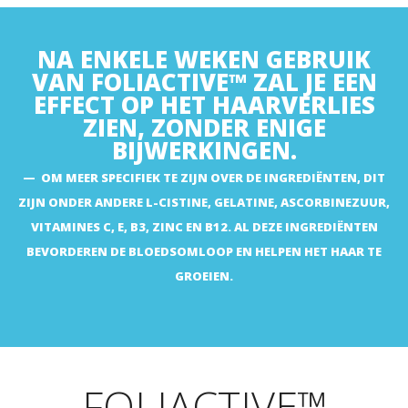
https://www.mdpi.com/2076-3921/11/11/2270
https://www.researchgate.net/publication/347565683_Clinical_
NA ENKELE WEKEN GEBRUIK
https://acta-apa.org/journals/acta-dermatovenerol-
VAN FOLIACTIVE™ ZAL JE EEN
apa/papers/10.15570/actaapa.2018.13/actaapa.2018.13.pdf
EFFECT OP HET HAARVERLIES
https://www.ncbi.nlm.nih.gov/pmc/articles/PMC7522433/
ZIEN, ZONDER ENIGE
https://www.researchgate.net/
BIJWERKINGEN.
https://www.ncbi.nlm.nih.gov/pmc/articles/PMC7706486/
https://www.researchgate.net/
OM MEER SPECIFIEK TE ZIJN OVER DE INGREDIËNTEN, DIT
https://www.ncbi.nlm.nih.gov/pmc/articles/PMC5582478/
ZIJN ONDER ANDERE L-CISTINE, GELATINE, ASCORBINEZUUR,
VITAMINES C, E, B3, ZINC EN B12. AL DEZE INGREDIËNTEN
BEVORDEREN DE BLOEDSOMLOOP EN HELPEN HET HAAR TE
GROEIEN.
FOLIACTIVE™