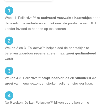
1
Week 1. Foliactive™
re-activeerd verzwakte haarzakjes
door
de voeding te verbeteren en blokkeert de productie van DHT
zonder invloed te hebben op testosteron.
2
Weken 2 en 3. Foliactive™ helpt bloed de haarzakjes te
bereiken waardoor
regeneratie en haargroei gestimuleerd
wordt.
3
Weken 4-8. Foliactive™
stopt haarverlies
en
stimuleert de
groei
van nieuw gezonder, sterker, voller en steviger haar.
4
Na 9 weken. Je kan Foliactive™ blijven gebruiken om je